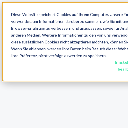
Diese Website speichert Cookies auf Ihrem Computer. Unsere E
verwendet, um Informationen darüber zu sammeln, wie Sie mit un
Browser-Erfahrung zu verbessern und anzupassen, sowie für An
anderen Medien. Weitere Informationen zu den von uns verwend
diese zusätzlichen Cookies nicht akzeptieren möchten, können Si
Wenn Sie ablehnen, werden Ihre Daten beim Besuch dieser Websit
Ihre Präferenz, nicht verfolgt zu werden zu speichern.
Einste
Receive exciting content
bear
and never miss a blog article again.
Over +300 customers are convinced, see for yourself.
First name
*
Last name
*
E-mail address
*
I agree to get updates on the latest blog posts
*